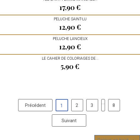
17,90 €
Prix
PELUCHE SAINT-LU
12,90 €
Prix
PELUCHE LANCIEUX
12,90 €
Prix
LE CAHIER DE COLORIAGES DE...
5,90 €
Prix
…
Précédent
2
3
8
1
Suivant